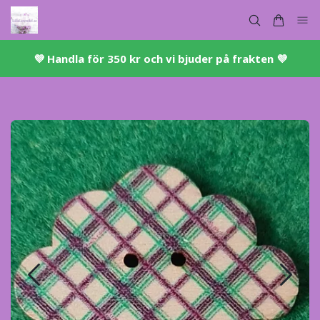
💜 ​Handla för 350 kr och vi bjuder på frakten 💜​