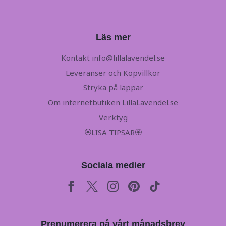
Läs mer
Kontakt
info@lillalavendel.se
Leveranser och Köpvillkor
Stryka på lappar
Om internetbutiken LillaLavendel.se
Verktyg
🏵LISA TIPSAR🏵
Sociala medier
Prenumerera på vårt månadsbrev