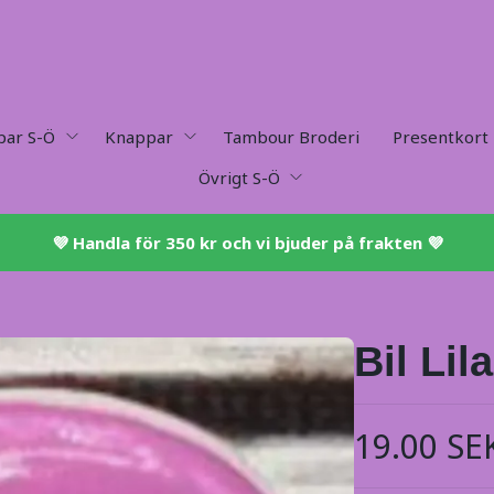
par S-Ö
Knappar
Tambour Broderi
Presentkort
Övrigt S-Ö
💜 ​Handla för 350 kr och vi bjuder på frakten 💜​
Bil Lila
19.00 SE