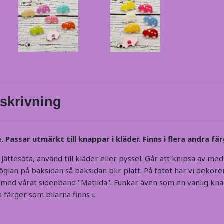
skrivning
e.
Passar utmärkt till knappar i kläder. Finns i flera andra fä
ättesöta, använd till kläder eller pyssel. Går att knipsa av me
 öglan på baksidan så baksidan blir platt. På fotot har vi dekor
s med vårat sidenband "Matilda". Funkar även som en vanlig kna
a färger som bilarna finns i.