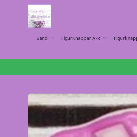
Band
FigurKnappar A-R
Figurknap