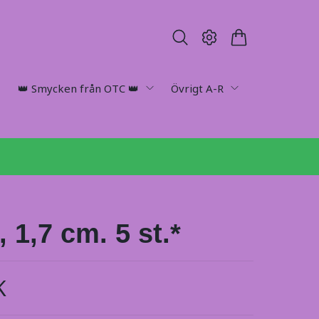
👑 Smycken från OTC 👑
Övrigt A-R
, 1,7 cm. 5 st.*
K