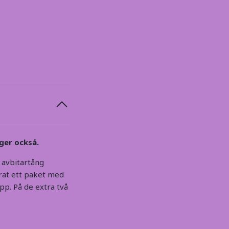
rger också.
d avbitartång
erat ett paket med
pp. På de extra två