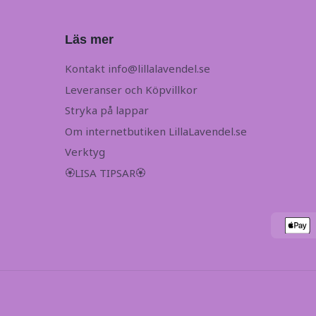
Läs mer
Kontakt
info@lillalavendel.se
Leveranser och Köpvillkor
Stryka på lappar
Om internetbutiken LillaLavendel.se
Verktyg
🏵LISA TIPSAR🏵