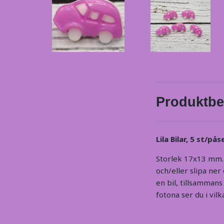
Produktbe
Lila Bilar, 5 st/pås
Storlek 17x13 mm. J
och/eller slipa ner
en bil, tillsamman
fotona ser du i vilk