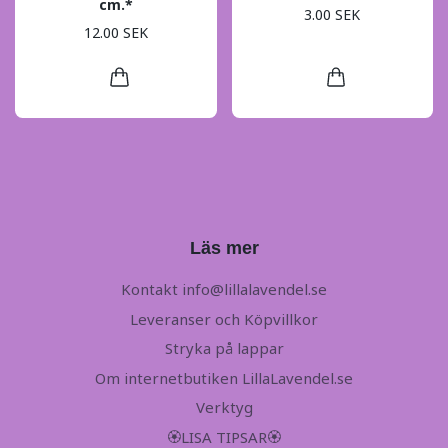
cm.*
3.00 SEK
12.00 SEK
Läs mer
Kontakt
info@lillalavendel.se
Leveranser och Köpvillkor
Stryka på lappar
Om internetbutiken LillaLavendel.se
Verktyg
🏵LISA TIPSAR🏵