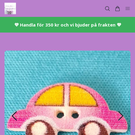
💜 ​Handla för 350 kr och vi bjuder på frakten 💜​