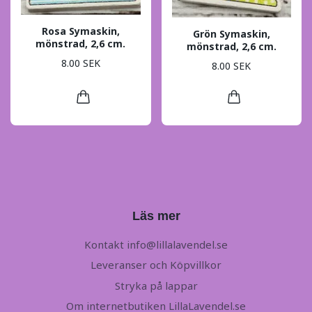
Rosa Symaskin,
Grön Symaskin,
mönstrad, 2,6 cm.
mönstrad, 2,6 cm.
8.00 SEK
8.00 SEK
Läs mer
Kontakt
info@lillalavendel.se
Leveranser och Köpvillkor
Stryka på lappar
Om internetbutiken LillaLavendel.se