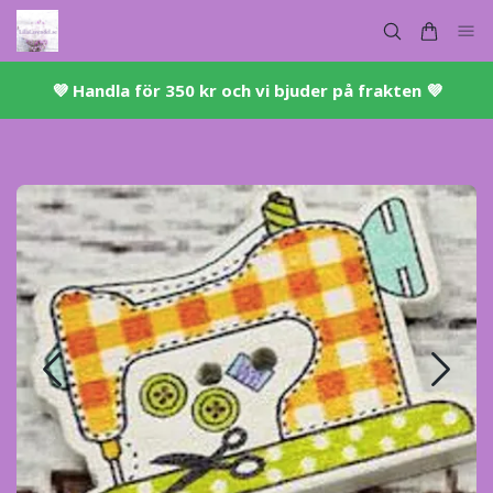
💜 ​Handla för 350 kr och vi bjuder på frakten 💜​