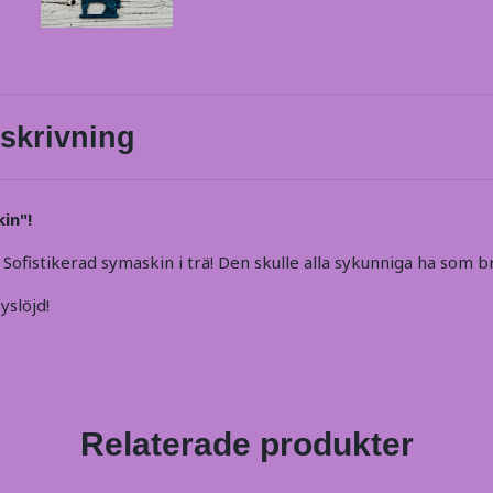
skrivning
in"!
ofistikerad symaskin i trä! Den skulle alla sykunniga ha som b
syslöjd!
Relaterade produkter