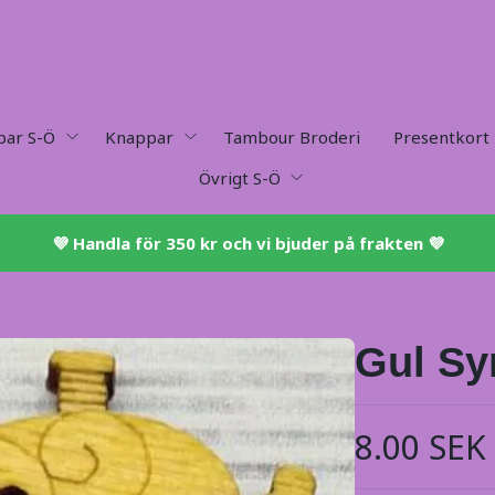
par S-Ö
Knappar
Tambour Broderi
Presentkort
Övrigt S-Ö
💜 ​Handla för 350 kr och vi bjuder på frakten 💜​
Gul Sy
8.00 SEK