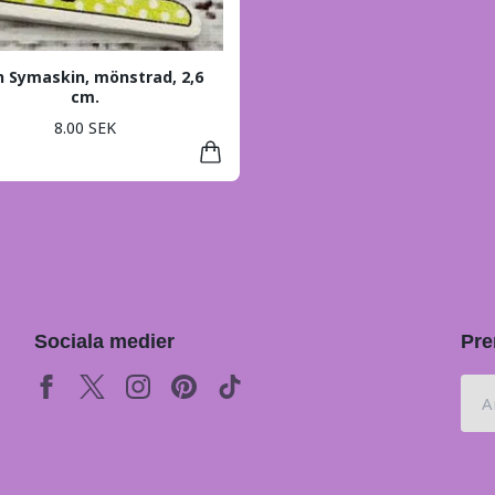
n Symaskin, mönstrad, 2,6
cm.
8.00 SEK
Sociala medier
Pre