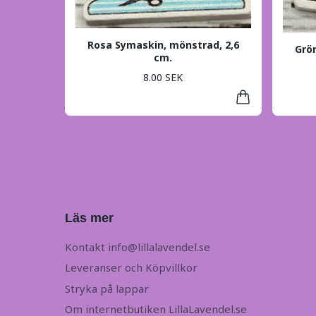
Rosa Symaskin, mönstrad, 2,6
Grö
cm.
8.00 SEK
Läs mer
Kontakt
info@lillalavendel.se
Leveranser och Köpvillkor
Stryka på lappar
Om internetbutiken LillaLavendel.se