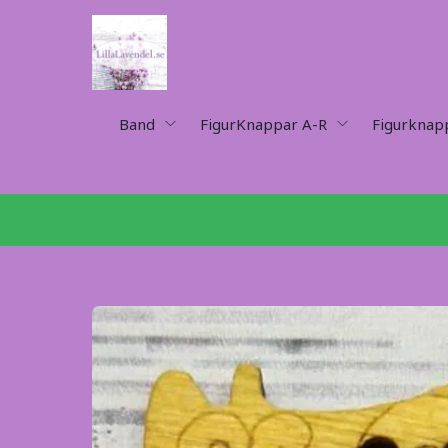
Band
FigurKnappar A-R
Figurknap