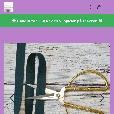
💜 ​Handla för 350 kr och vi bjuder på frakten 💜​