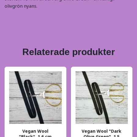
olivgrön nyans.
Relaterade produkter
Vegan Wool
Vegan Wool "Dark
"Black", 1,6 cm
Olive Green", 1,5