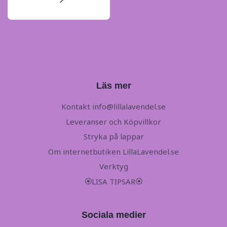
Läs mer
Kontakt
info@lillalavendel.se
Leveranser och Köpvillkor
Stryka på lappar
Om internetbutiken LillaLavendel.se
Verktyg
🏵LISA TIPSAR🏵
Sociala medier