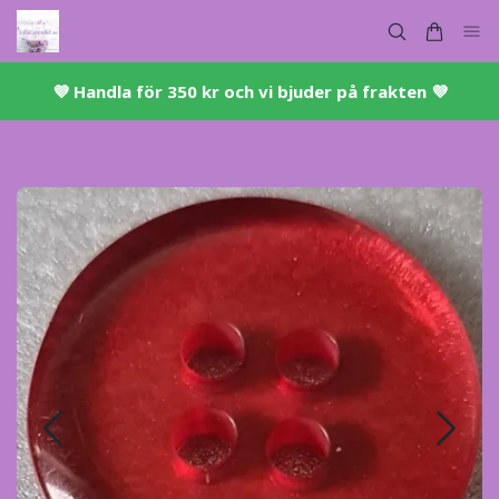
💜 ​Handla för 350 kr och vi bjuder på frakten 💜​