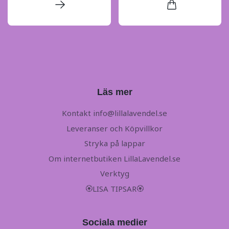
Läs mer
Kontakt
info@lillalavendel.se
Leveranser och Köpvillkor
Stryka på lappar
Om internetbutiken LillaLavendel.se
Verktyg
🏵LISA TIPSAR🏵
Sociala medier