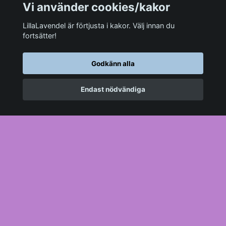
Om internetbutiken LillaLavendel.se
Vi använder cookies/kakor
Verktyg
LillaLavendel är förtjusta i kakor. Välj innan du
🏵LISA TIPSAR🏵
fortsätter!
Godkänn alla
Sociala medier
Endast nödvändiga
Prenumerera på vårt månadsbrev
Prenumerera