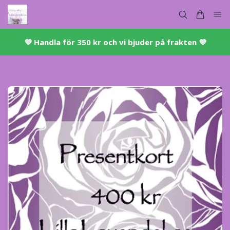
💜 ​Handla för 350 kr och vi bjuder på frakten 💜​