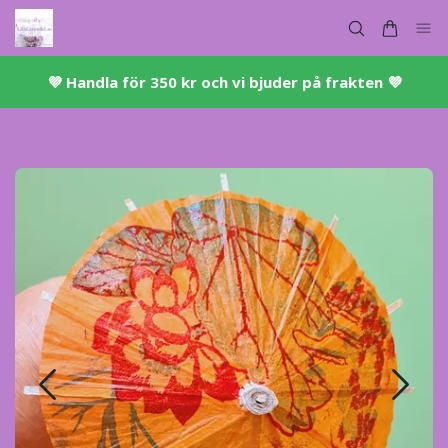
💜 ​Handla för 350 kr och vi bjuder på frakten 💜​