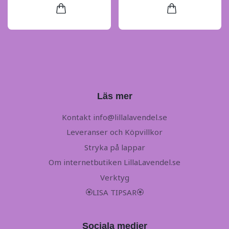
Läs mer
Kontakt
info@lillalavendel.se
Leveranser och Köpvillkor
Stryka på lappar
Om internetbutiken LillaLavendel.se
Verktyg
🏵LISA TIPSAR🏵
Sociala medier