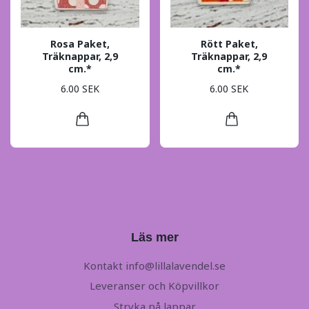
Rosa Paket,
Rött Paket,
Träknappar, 2,9
Träknappar, 2,9
cm.*
cm.*
6.00 SEK
6.00 SEK
Läs mer
Kontakt
info@lillalavendel.se
Leveranser och Köpvillkor
Stryka på lappar