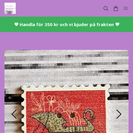
💜 ​Handla för 350 kr och vi bjuder på frakten 💜​