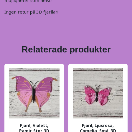
möjligheter som helst!
Ingen retur på 3D fjärilar!
Relaterade produkter
Fjäril, Violett,
Fjäril, Ljusrosa,
Pamir, Stor, 3D
Comelia, Små, 3D