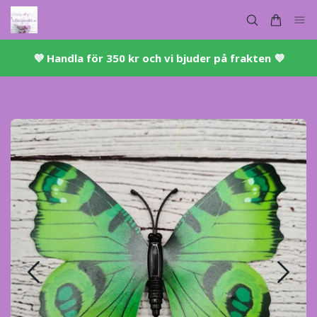
💜 ​Handla för 350 kr och vi bjuder på frakten 💜​