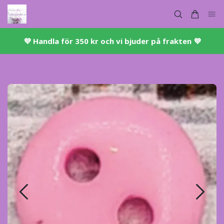
💜 ​Handla för 350 kr och vi bjuder på frakten 💜​