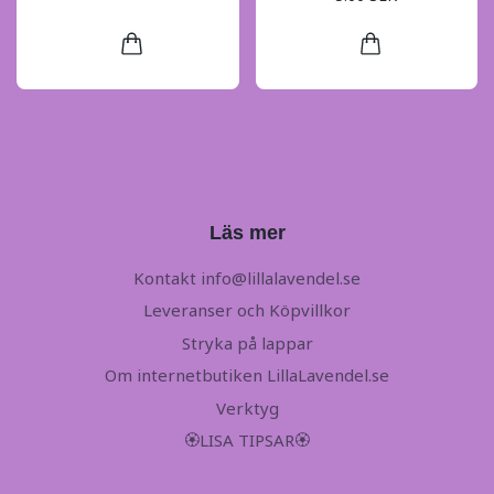
Läs mer
Kontakt
info@lillalavendel.se
Leveranser och Köpvillkor
Stryka på lappar
Om internetbutiken LillaLavendel.se
Verktyg
🏵LISA TIPSAR🏵