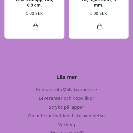
0,9 cm.
mm.
5.00 SEK
5.00 SEK
Läs mer
Kontakt
info@lillalavendel.se
Leveranser och Köpvillkor
Stryka på lappar
Om internetbutiken LillaLavendel.se
Verktyg