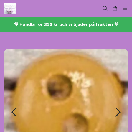
💜 ​Handla för 350 kr och vi bjuder på frakten 💜​