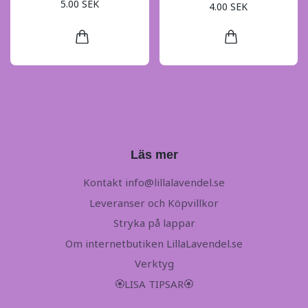
5.00 SEK
4.00 SEK
Läs mer
Kontakt
info@lillalavendel.se
Leveranser och Köpvillkor
Stryka på lappar
Om internetbutiken LillaLavendel.se
Verktyg
🏵LISA TIPSAR🏵