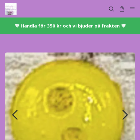
💜 ​Handla för 350 kr och vi bjuder på frakten 💜​