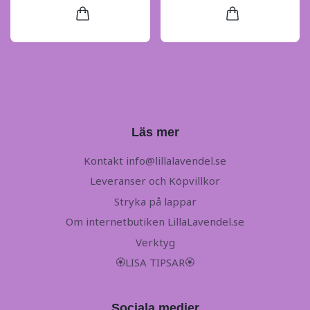
Läs mer
Kontakt
info@lillalavendel.se
Leveranser och Köpvillkor
Stryka på lappar
Om internetbutiken LillaLavendel.se
Verktyg
🏵LISA TIPSAR🏵
Sociala medier