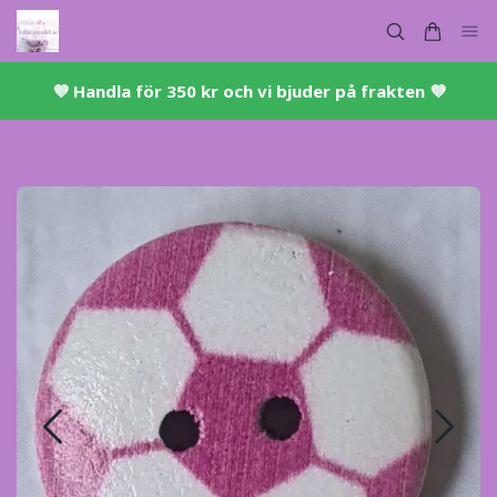
💜 ​Handla för 350 kr och vi bjuder på frakten 💜​