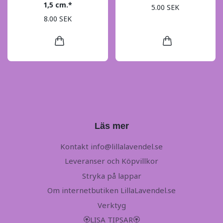
1,5 cm.*
5.00 SEK
8.00 SEK
Läs mer
Kontakt
info@lillalavendel.se
Leveranser och Köpvillkor
Stryka på lappar
Om internetbutiken LillaLavendel.se
Verktyg
🏵LISA TIPSAR🏵