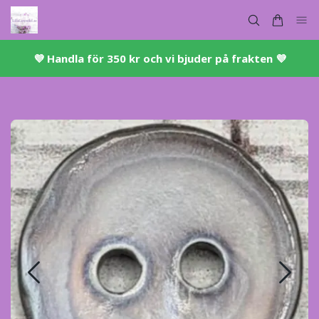
💜 ​Handla för 350 kr och vi bjuder på frakten 💜​