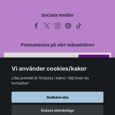
Sociala medier
Prenumerera på vårt månadsbrev
Prenumerera
Vi använder cookies/kakor
LillaLavendel är förtjusta i kakor. Välj innan du
fortsätter!
Godkänn alla
Endast nödvändiga
© 2026 LillaLavendel.se
–
Powered by Quickbutik