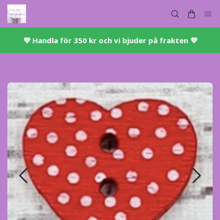
💜 ​Handla för 350 kr och vi bjuder på frakten 💜​