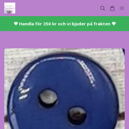
💜 ​Handla för 350 kr och vi bjuder på frakten 💜​