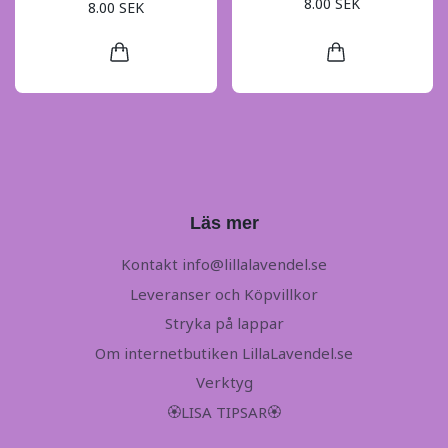
8.00 SEK
8.00 SEK
Läs mer
Kontakt
info@lillalavendel.se
Leveranser och Köpvillkor
Stryka på lappar
Om internetbutiken LillaLavendel.se
Verktyg
🏵LISA TIPSAR🏵