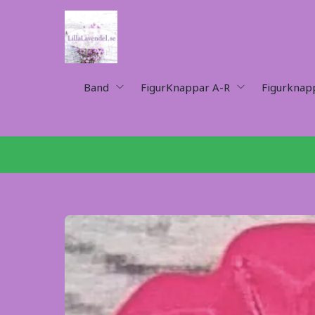
Band
FigurKnappar A-R
Figurknap