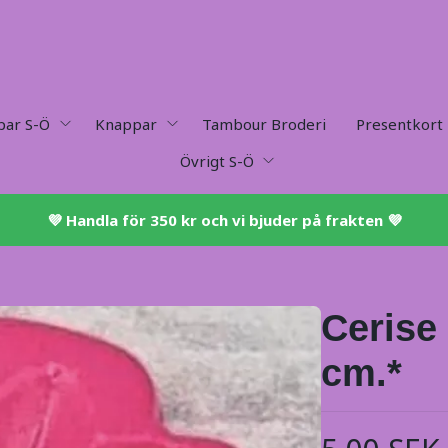
par S-Ö
Knappar
Tambour Broderi
Presentkort
Övrigt S-Ö
💜 ​Handla för 350 kr och vi bjuder på frakten 💜​
Cerise
cm.*