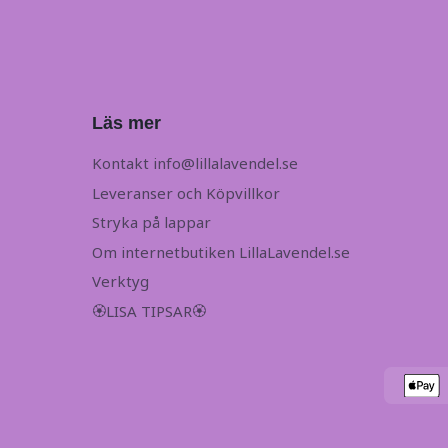
Läs mer
Kontakt
info@lillalavendel.se
Leveranser och Köpvillkor
Stryka på lappar
Om internetbutiken LillaLavendel.se
Verktyg
🏵LISA TIPSAR🏵