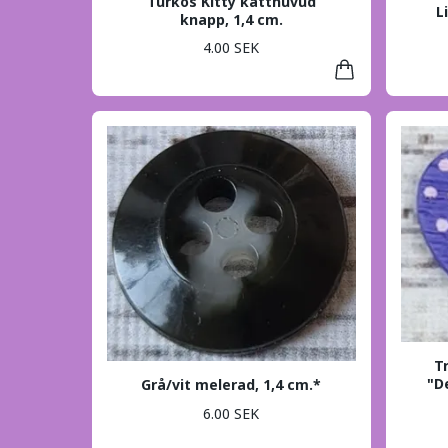
Turkos Kitty katthuvud
L
knapp, 1,4 cm.
4.00 SEK
T
"D
Grå/vit melerad, 1,4 cm.*
6.00 SEK