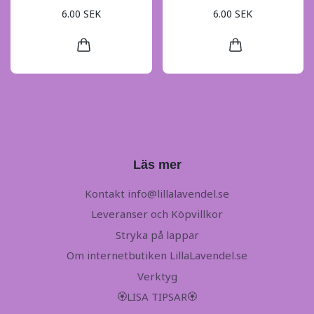
6.00 SEK
6.00 SEK
Läs mer
Kontakt
info@lillalavendel.se
Leveranser och Köpvillkor
Stryka på lappar
Om internetbutiken LillaLavendel.se
Verktyg
🏵LISA TIPSAR🏵