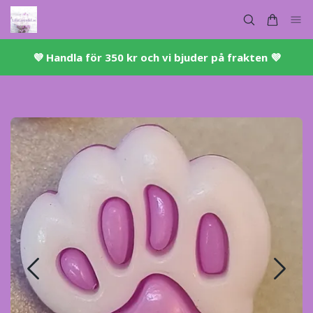
💜 ​Handla för 350 kr och vi bjuder på frakten 💜​