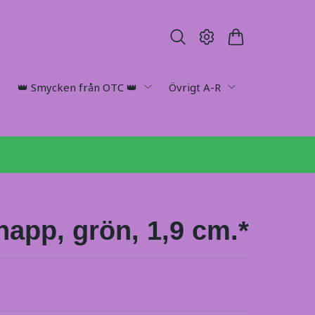
👑 Smycken från OTC 👑
Övrigt A-R
napp, grön, 1,9 cm.*