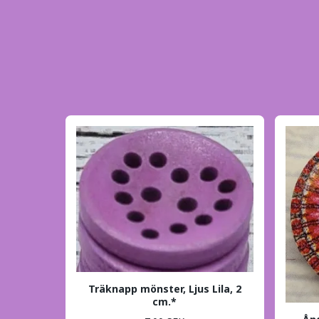
Träknapp mönster, Ljus Lila, 2
cm.*