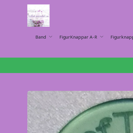
Band
FigurKnappar A-R
Figurknap