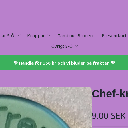
par S-Ö
Knappar
Tambour Broderi
Presentkort
Övrigt S-Ö
💜 ​Handla för 350 kr och vi bjuder på frakten 💜​
Chef-k
9.00 SEK