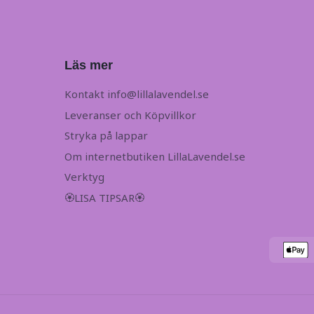
Läs mer
Kontakt
info@lillalavendel.se
Leveranser och Köpvillkor
Stryka på lappar
Om internetbutiken LillaLavendel.se
Verktyg
🏵LISA TIPSAR🏵