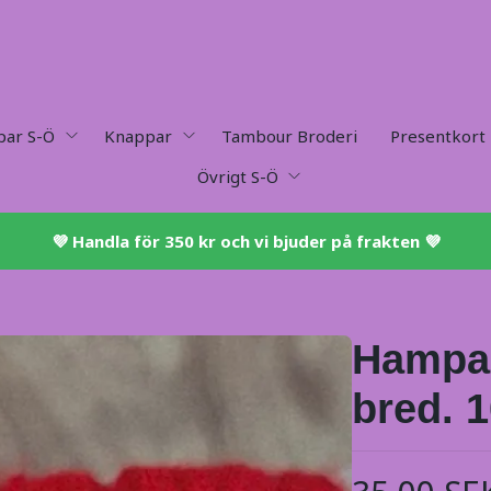
par S-Ö
Knappar
Tambour Broderi
Presentkort
Övrigt S-Ö
💜 ​Handla för 350 kr och vi bjuder på frakten 💜​
Hampa
bred. 1