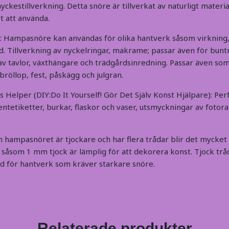
myckestillverkning. Detta snöre är tillverkat av naturligt materi
t att använda.
: Hampasnöre kan användas för olika hantverk såsom virkning,
d. Tillverkning av nyckelringar, makrame; passar även för bunt
 tavlor, växthängare och trädgårdsinredning. Passar även so
röllop, fest, påskägg och julgran.
 Helper (DIY:Do It Yourself! Gör Det Själv Konst Hjälpare): Per
entetiketter, burkar, flaskor och vaser, utsmyckningar av fotor
m hampasnöret är tjockare och har flera trådar blir det mycket 
åsom 1 mm tjock är lämplig för att dekorera konst. Tjock tr
d för hantverk som kräver starkare snöre.
Relaterade produkter