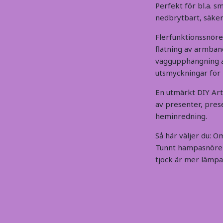
Perfekt för bl.a. s
nedbrytbart, säker
Flerfunktionssnöre
flätning av armban
väggupphängning av
utsmyckningar för b
En utmärkt DIY Arts
av presenter, pres
heminredning.
Så här väljer du: O
Tunnt hampasnöre s
tjock är mer lämpa