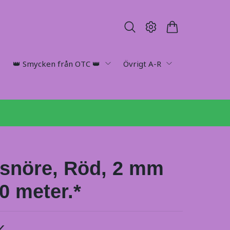
👑 Smycken från OTC 👑
Övrigt A-R
snöre, Röd, 2 mm
0 meter.*