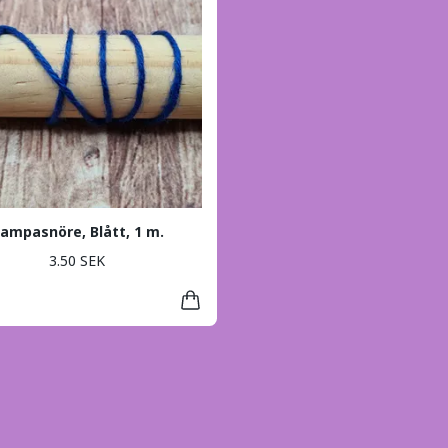
ampasnöre, Blått, 1 m.
3.50 SEK