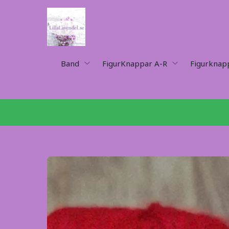
Band
FigurKnappar A-R
Figurknap