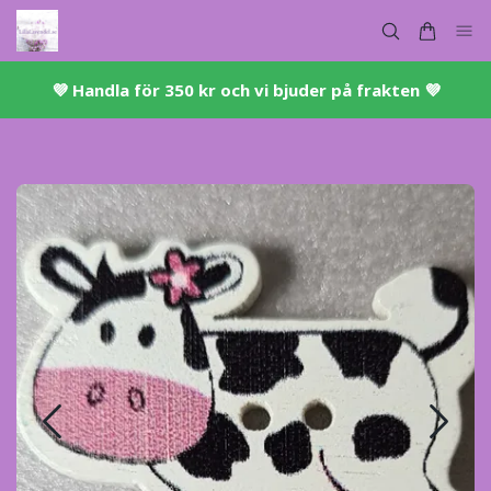
💜 ​Handla för 350 kr och vi bjuder på frakten 💜​