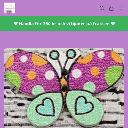
💜 ​Handla för 350 kr och vi bjuder på frakten 💜​