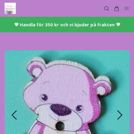
💜 ​Handla för 350 kr och vi bjuder på frakten 💜​