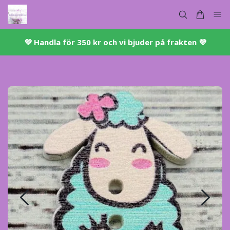
💜 ​Handla för 350 kr och vi bjuder på frakten 💜​