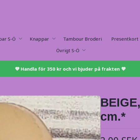
par S-Ö
Knappar
Tambour Broderi
Presentkort
Övrigt S-Ö
💜 ​Handla för 350 kr och vi bjuder på frakten 💜​
BEIGE,
cm.*