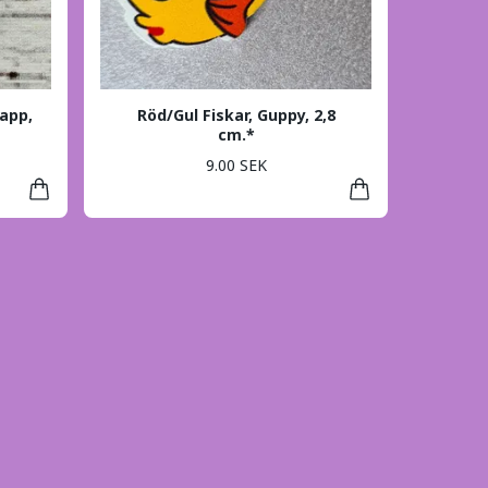
app,
Röd/Gul Fiskar, Guppy, 2,8
cm.*
9.00 SEK