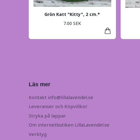
Grön Katt "Kitty", 2 cm.*
7.00 SEK
Läs mer
Kontakt
info@lillalavendel.se
Leveranser och Köpvillkor
Stryka på lappar
Om internetbutiken LillaLavendel.se
Verktyg