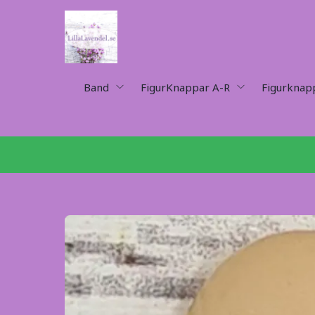
Band
FigurKnappar A-R
Figurknap