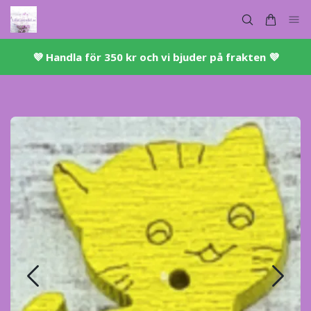
💜 ​Handla för 350 kr och vi bjuder på frakten 💜​