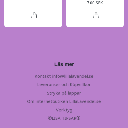
7.00 SEK
Läs mer
Kontakt
info@lillalavendel.se
Leveranser och Köpvillkor
Stryka på lappar
Om internetbutiken LillaLavendel.se
Verktyg
🏵LISA TIPSAR🏵