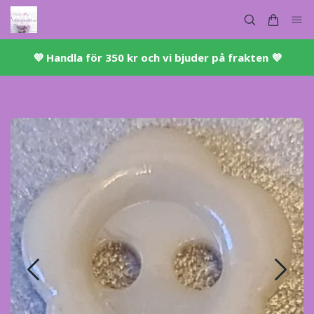
💜 ​Handla för 350 kr och vi bjuder på frakten 💜​