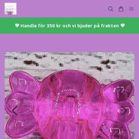
💜 ​Handla för 350 kr och vi bjuder på frakten 💜​