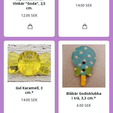
Vinbär "Goda", 2,5
14.00 SEK
cm.
12.00 SEK
Gul Karamell, 3
cm.*
Blåbär Godisklubba
i trä, 3,3 cm.*
14.00 SEK
6.00 SEK