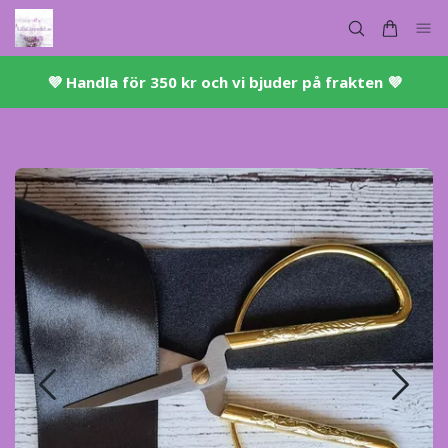
💜 ​Handla för 350 kr och vi bjuder på frakten 💜​