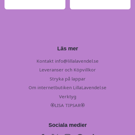
Läs mer
Kontakt
info@lillalavendel.se
Leveranser och Köpvillkor
Stryka på lappar
Om internetbutiken LillaLavendel.se
Verktyg
🏵LISA TIPSAR🏵
Sociala medier