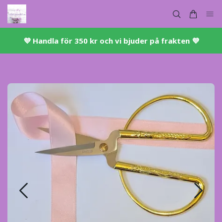
💜 ​Handla för 350 kr och vi bjuder på frakten 💜​