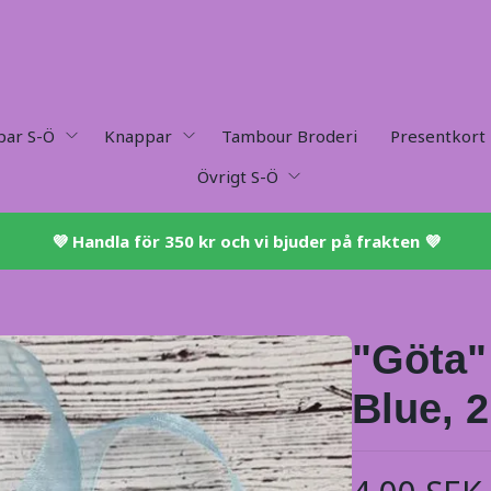
par S-Ö
Knappar
Tambour Broderi
Presentkort
Övrigt S-Ö
💜 ​Handla för 350 kr och vi bjuder på frakten 💜​
"Göta"
Blue, 