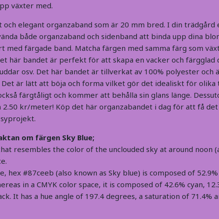
upp växter med.
ent och elegant organzaband som är 20 mm bred. I din trädgård e
vända både organzaband och sidenband att binda upp dina blo
ert med färgade band. Matcha färgen med samma färg som växte
et här bandet är perfekt för att skapa en vacker och färgglad 
 kuddar osv. Det här bandet är tillverkat av 100% polyester och 
 Det är lätt att böja och forma vilket gör det idealiskt för olika
 också färgtåligt och kommer att behålla sin glans länge. Dess
n 2.50 kr/meter! Köp det här organzabandet i dag för att få de
a syprojekt.
faktan om färgen Sky Blue;
 that resembles the color of the unclouded sky at around noon (
ce.
e,
hex #87ceeb (also known as Sky blue)
is composed of 52.9%
ereas in a CMYK color space, it is composed of 42.6% cyan, 1
ck. It has a hue angle of 197.4 degrees, a saturation of 71.4% a