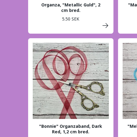
Organza, "Metallic Guld", 2
"Ma
cm bred.
5.50 SEK
"Bonnie" Organzaband, Dark
"Me
Red, 1,2 cm bred.