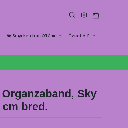
👑 Smycken från OTC 👑
Övrigt A-R
 Organzaband, Sky
2 cm bred.