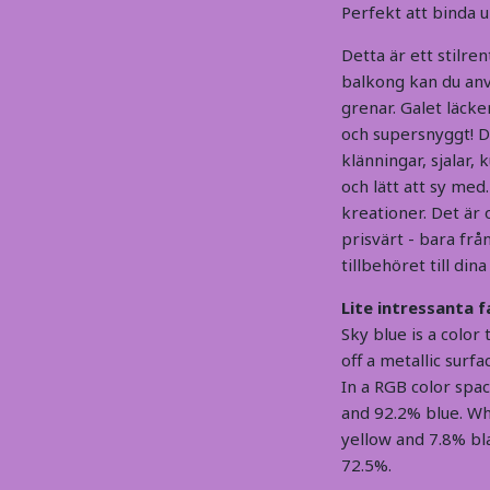
Perfekt att binda 
Detta är ett stilr
balkong kan du an
grenar. Galet läck
och supersnyggt! D
klänningar, sjalar,
och lätt att sy med.
kreationer. Det är
prisvärt - bara frå
tillbehöret till din
Lite intressanta 
Sky blue
is a color
off a metallic surfa
In a RGB color spac
and 92.2% blue. Wh
yellow and 7.8% bla
72.5%.