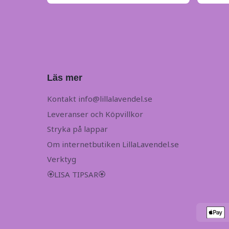
Läs mer
Kontakt
info@lillalavendel.se
Leveranser och Köpvillkor
Stryka på lappar
Om internetbutiken LillaLavendel.se
Verktyg
🏵LISA TIPSAR🏵