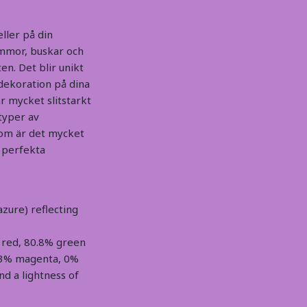
ller på din
mmor, buskar och
n. Det blir unikt
dekoration på dina
är mycket slitstarkt
 typer av
utom är det mycket
t perfekta
azure) reflecting
 red, 80.8% green
2.3% magenta, 0%
nd a lightness of