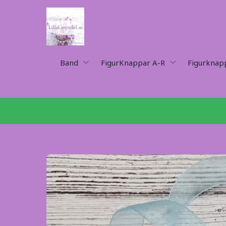
Band
FigurKnappar A-R
Figurknap