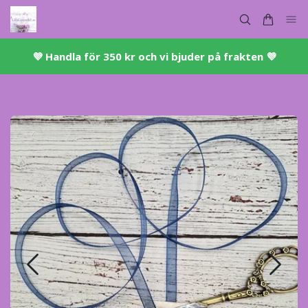
💜 ​Handla för 350 kr och vi bjuder på frakten 💜​