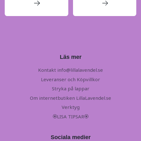
Läs mer
Kontakt
info@lillalavendel.se
Leveranser och Köpvillkor
Stryka på lappar
Om internetbutiken LillaLavendel.se
Verktyg
🏵LISA TIPSAR🏵
Sociala medier